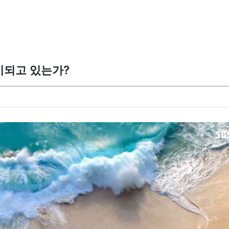
여수민미협
추
비되고 있는가?