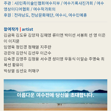
주관 : 사)민족미술인협회여수지부 / 여수기록사진가회 / 여수
영상미디어협회 / 여수작가회의
후원 : 전라남도, 전남문화재단, 여수시, 여수민예총
참여작가
|
artist
김금옥 김도유 김양자 김재영 류미연
박미선 서봉희 선 영 이은
이 이지윤
임영욱 정민경 정채열 지주란
강은아 김만식 김선우 이근수
김숙경 김영주 김정웅 서수경 성미영
우동식 이말순 주명숙 최
복선 황유미
박상열 심선오 허재구
아름다운 여수전에 당신을 초대합니다.