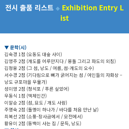
전시 출품 리스트
Exhibition Entry L
◆
ist
▼ 문학(시)
김숙경 1점 (오동도 대숲 사이)
김영주 2점 (개도를 어루만지다 / 몽돌 그리고 파도의 외침)
김정웅 2점 (그 섬, 낭도 / 여름, 섬-개도의 오수)
서수경 2점 (기다림으로 뼈가 굵어지는 섬 / 여인들의 자화상 –
낭도 규포마을 우물가)
성미영 2점 (청석포 / 푸른 싶었어)
우동식 1점 (액체인간)
이말순 2점 (섬, 묘도 / 개도 사람)
주명숙 2점 (돌멩이 하나가 / 바다를 처음 만난 날)
최복선 2점 (소풍-장사금에서 / 모전에서)
황유미 2점 (동백이 사는 집 / 문득, 낭도)