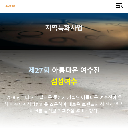
여수민미협
지역특화사업
제27회
아름다운 여수전
섬섬여수
2000년부터 지역답사를 통해서 기획된 아름다운 여수전이 올
해 여수세계섬박람회를 즈음하여 새로운 트랜드의 섬 섹션별 빅
이벤트 콜라보 기획전을 준비하였다.